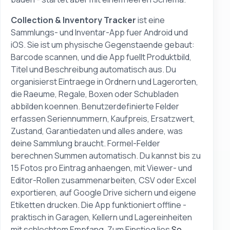
Collection & Inventory Tracker
ist eine
Sammlungs- und Inventar-App fuer Android und
iOS. Sie ist um physische Gegenstaende gebaut:
Barcode scannen, und die App fuellt Produktbild,
Titel und Beschreibung automatisch aus. Du
organisierst Eintraege in Ordnern und Lagerorten,
die Raeume, Regale, Boxen oder Schubladen
abbilden koennen. Benutzerdefinierte Felder
erfassen Seriennummern, Kaufpreis, Ersatzwert,
Zustand, Garantiedaten und alles andere, was
deine Sammlung braucht. Formel-Felder
berechnen Summen automatisch. Du kannst bis zu
15 Fotos pro Eintrag anhaengen, mit Viewer- und
Editor-Rollen zusammenarbeiten, CSV oder Excel
exportieren, auf Google Drive sichern und eigene
Etiketten drucken. Die App funktioniert offline -
praktisch in Garagen, Kellern und Lagereinheiten
mit schlechtem Empfang. Zum Einstieg lies
So