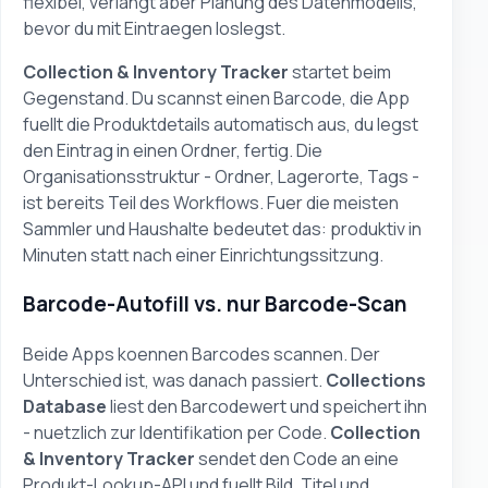
flexibel, verlangt aber Planung des Datenmodells,
bevor du mit Eintraegen loslegst.
Collection & Inventory Tracker
startet beim
Gegenstand. Du scannst einen Barcode, die App
fuellt die Produktdetails automatisch aus, du legst
den Eintrag in einen Ordner, fertig. Die
Organisationsstruktur - Ordner, Lagerorte, Tags -
ist bereits Teil des Workflows. Fuer die meisten
Sammler und Haushalte bedeutet das: produktiv in
Minuten statt nach einer Einrichtungssitzung.
Barcode-Autofill vs. nur Barcode-Scan
Beide Apps koennen Barcodes scannen. Der
Unterschied ist, was danach passiert.
Collections
Database
liest den Barcodewert und speichert ihn
- nuetzlich zur Identifikation per Code.
Collection
& Inventory Tracker
sendet den Code an eine
Produkt-Lookup-API und fuellt Bild, Titel und