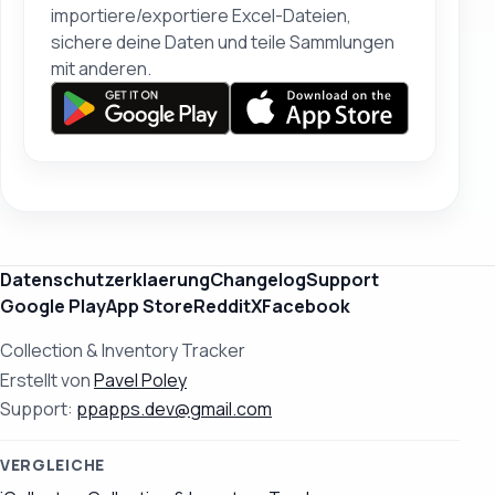
importiere/exportiere Excel-Dateien,
sichere deine Daten und teile Sammlungen
mit anderen.
Datenschutzerklaerung
Changelog
Support
Google Play
App Store
Reddit
X
Facebook
Collection & Inventory Tracker
Erstellt von
Pavel Poley
Support:
ppapps.dev@gmail.com
VERGLEICHE