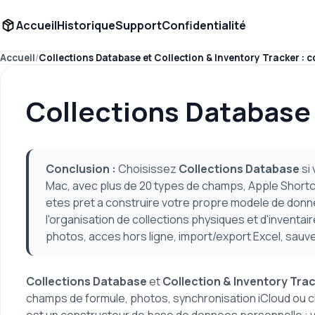
Accueil
Historique
Support
Confidentialité
Accueil
Collections Database et Collection & Inventory Tracker : 
Collections Database
Conclusion :
Choisissez
Collections Database
si
Mac, avec plus de 20 types de champs, Apple Shortcu
etes pret a construire votre propre modele de don
l'organisation de collections physiques et d'invent
photos, acces hors ligne, import/export Excel, sau
Collections Database
et
Collection & Inventory Tra
champs de formule, photos, synchronisation iCloud ou clou