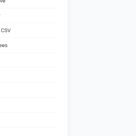
ive
r
/ CSV
sees