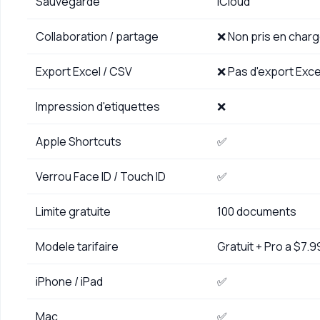
Sauvegarde
iCloud
Collaboration / partage
❌ Non pris en char
Export Excel / CSV
❌ Pas d'export Exc
Impression d'etiquettes
❌
Apple Shortcuts
✅
Verrou Face ID / Touch ID
✅
Limite gratuite
100 documents
Modele tarifaire
Gratuit + Pro a $7.
iPhone / iPad
✅
Mac
✅