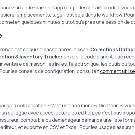
cannez un code-barres, l'app remplit les details produit, vous 
dossiers, emplacements, tags - est deja dans le workflow. Pour
tionnel en quelques minutes plutot qu'apres une session de c
e
erence est ce qui se passe apres le scan.
Collections Datab
ection & Inventory Tracker
envoie le code a une API de rech
'inventaire de maison, les livres, l'electronique, les outils ou t
Pour les conseils de configuration, consultez
comment utilis
rge la collaboration - c'est une app mono-utilisateur. Si vou
 un collegue avec acces lecture ou edition, ce n'est pas dispo
un assureur, comptable ou demenageur demande une liste form
 editeur, et exporte en CSV et Excel. Pour les usages assura