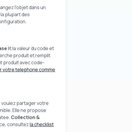
rangez l'objet dans un
 la plupart des
onfiguration.
ase
lit la valeur du code et
erche produit et remplit
out produit avec code-
er votre telephone comme
s voulez partager votre
nible. Elle ne propose
atee.
Collection &
nce, consultez
la checklist