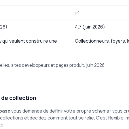
✅
026)
4.7 (juin 2026)
y qui veulent construire une
Collectionneurs, foyers, lo
lles, sites developpeurs et pages produit, juin 2026.
 de collection
abase
vous demande de definir votre propre schema : vous cre
ollections et decidez comment tout se relie. C'est flexible,
ts.