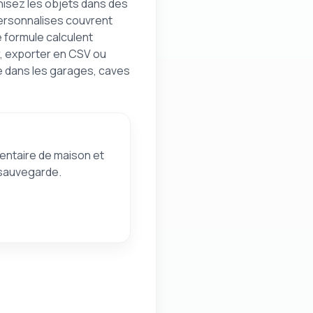
anisez les objets dans des
ersonnalises couvrent
e formule calculent
r, exporter en CSV ou
ue dans les garages, caves
nventaire de maison et
 sauvegarde.