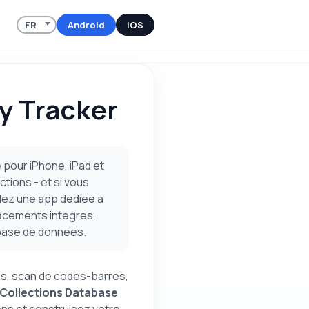
Android
iOS
y Tracker
 pour iPhone, iPad et
tions - et si vous
lez une app dediee a
lacements integres,
 base de donnees.
es, scan de codes-barres,
Collections Database