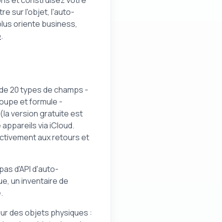
ns et construisez votre
e sur l'objet, l'auto-
plus oriente business,
e
.
 de 20 types de champs -
oupe et formule -
(la version gratuite est
 appareils via iCloud.
activement aux retours et
 pas d'API d'auto-
e, un inventaire de
.
tour des objets physiques :