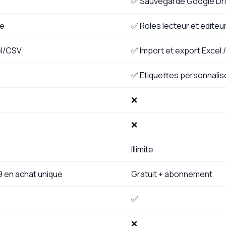
✅ Sauvegarde Google Dr
ge
✅ Roles lecteur et editeu
el/CSV
✅ Import et export Excel 
✅ Etiquettes personnali
❌
❌
Illimite
99 en achat unique
Gratuit + abonnement
✅
❌