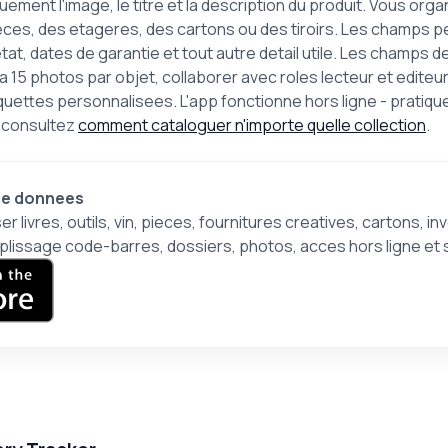
ment l'image, le titre et la description du produit. Vous org
ces, des etageres, des cartons ou des tiroirs. Les champs p
at, dates de garantie et tout autre detail utile. Les champs d
 15 photos par objet, collaborer avec roles lecteur et editeu
quettes personnalisees. L'app fonctionne hors ligne - pratiq
, consultez
comment cataloguer n'importe quelle collection
.
 de donnees
r livres, outils, vin, pieces, fournitures creatives, cartons, i
lissage code-barres, dossiers, photos, acces hors ligne et