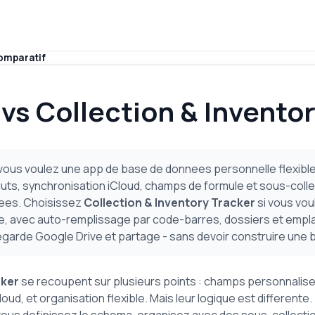
comparatif
vs
Collection & Inventor
 vous voulez une app de base de donnees personnelle flexible
ts, synchronisation iCloud, champs de formule et sous-collec
nees. Choisissez
Collection & Inventory Tracker
si vous vou
aire, avec auto-remplissage par code-barres, dossiers et emp
vegarde Google Drive et partage - sans devoir construire une
cker
se recoupent sur plusieurs points : champs personnalis
d, et organisation flexible. Mais leur logique est differente.