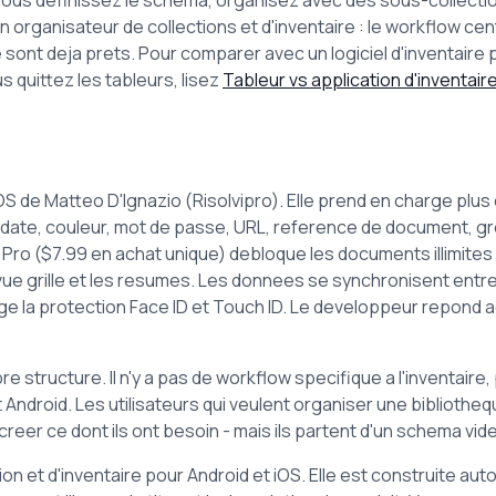
ous definissez le schema, organisez avec des sous-collectio
n organisateur de collections et d'inventaire : le workflow centr
sont deja prets. Pour comparer avec un logiciel d'inventaire 
us quittez les tableurs, lisez
Tableur vs application d'inventair
 de Matteo D'Ignazio (Risolvipro). Elle prend en charge plus
 date, couleur, mot de passe, URL, reference de document, gr
 Pro ($7.99 en achat unique) debloque les documents illimites 
a vue grille et les resumes. Les donnees se synchronisent entre
rge la protection Face ID et Touch ID. Le developpeur repond 
e structure. Il n'y a pas de workflow specifique a l'inventaire,
ndroid. Les utilisateurs qui veulent organiser une bibliothequ
er ce dont ils ont besoin - mais ils partent d'un schema vide
on et d'inventaire pour Android et iOS. Elle est construite au