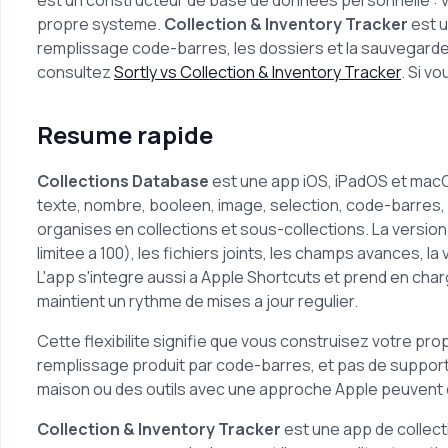
est un constructeur de base de donnees personnelle : v
propre systeme.
Collection & Inventory Tracker
est u
remplissage code-barres, les dossiers et la sauvegarde 
consultez
Sortly vs Collection & Inventory Tracker
. Si vo
Resume rapide
Collections Database
est une app iOS, iPadOS et macOS
texte, nombre, booleen, image, selection, code-barres,
organises en collections et sous-collections. La version
limitee a 100), les fichiers joints, les champs avances, l
L'app s'integre aussi a Apple Shortcuts et prend en cha
maintient un rythme de mises a jour regulier.
Cette flexibilite signifie que vous construisez votre propr
remplissage produit par code-barres, et pas de support A
maison ou des outils avec une approche Apple peuvent cre
Collection & Inventory Tracker
est une app de collecti