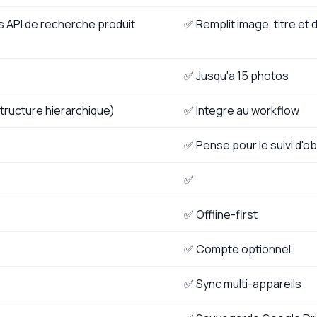
ns API de recherche produit
✅ Remplit image, titre et 
✅ Jusqu'a 15 photos
tructure hierarchique)
✅ Integre au workflow
✅ Pense pour le suivi d'o
✅
✅ Offline-first
✅ Compte optionnel
✅ Sync multi-appareils