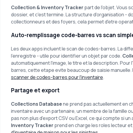
Collection & Inventory Tracker
part de l'objet. Vous s
dossier, et c'est termine. La structure d'organisation - 
collectionneurs et des foyers, cela permet d'etre opera
Auto-remplissage code-barres vs scan simpl
Les deux apps incluent le scan de codes-barres. La diff
l'enregistre - utile pour identifier un objet par code.
Coll
automatiquement l'image, le titre et la description. Pour l
barres, cette etape evite beaucoup de saisie manuelle. 
scanner de codes-barres pour l'inventaire
.
Partage et export
Collections Database
ne prend pas actuellement en cha
inventaire avec un partenaire, un membre de la famille ou
pas non plus d'export CSV ou Excel, ce qui compte si 
Inventory Tracker
prend en charge les roles lecteur et
d'inventaire de maison pour les sinistres
.